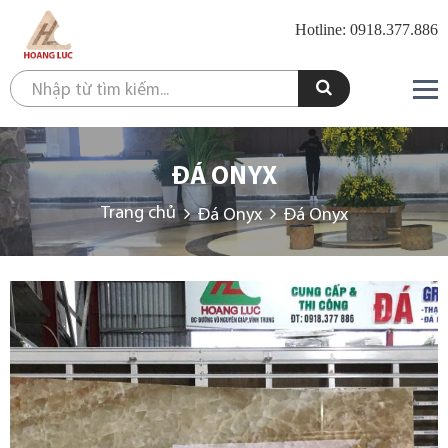
Hotline: 0918.377.886
ĐÁ ONYX
Trang chủ
Đá Onyx
Đá Onyx