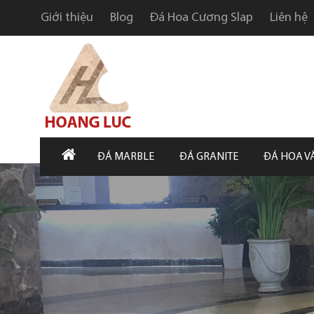
Giới thiệu
Blog
Đá Hoa Cương Slap
Liên hệ
ĐÁ MARBLE
ĐÁ GRANITE
ĐÁ HOA V