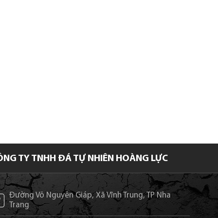
ÔNG TY TNHH ĐÁ TỰ NHIÊN HOÀNG LỰC
Đường Võ Nguyên Giáp, Xã Vĩnh Trung, TP Nha
Trang