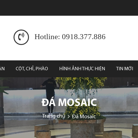
Hotline: 0918.377.886
ĂN
CỘT, CHỈ, PHÀO
HÌNH ẢNH THỰC HIỆN
TIN MỚI
ĐÁ MOSAIC
Trang chủ
Đá Mosaic