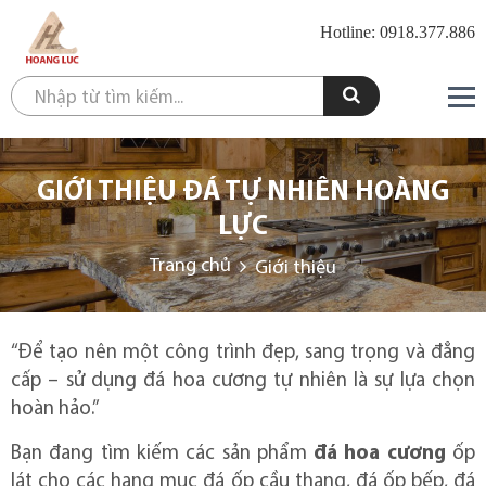
Hotline: 0918.377.886
GIỚI THIỆU ĐÁ TỰ NHIÊN HOÀNG
LỰC
Trang chủ
Giới thiệu
“Để tạo nên một công trình đẹp, sang trọng và đẳng
cấp – sử dụng đá hoa cương tự nhiên là sự lựa chọn
hoàn hảo.”
Bạn đang tìm kiếm các sản phẩm
đá hoa cương
ốp
lát
cho các hạng mục
đá ốp cầu thang, đá ốp bếp, đá