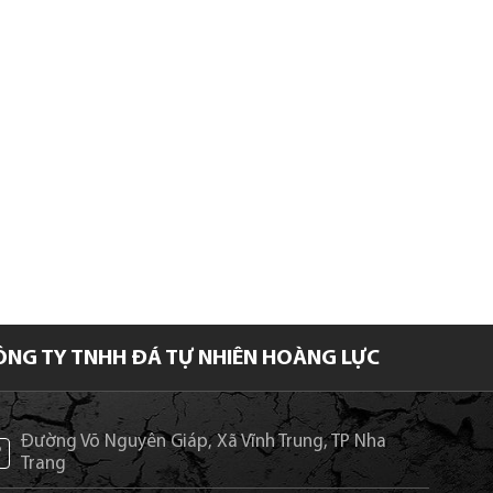
ÔNG TY TNHH ĐÁ TỰ NHIÊN HOÀNG LỰC
Đường Võ Nguyên Giáp, Xã Vĩnh Trung, TP Nha
Trang