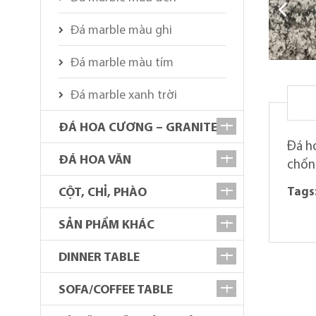
Đá marble màu ghi
Đá marble màu tím
Đá marble xanh trời
ĐÁ HOA CƯƠNG – GRANITE
Đá h
ĐÁ HOA VĂN
chốn
CỘT, CHỈ, PHÀO
Tags
SẢN PHẨM KHÁC
DINNER TABLE
SOFA/COFFEE TABLE