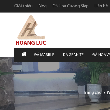
Giới thiệu
Blog
Đá Hoa Cương Slap
Liên hệ
ĐÁ MARBLE
ĐÁ GRANITE
ĐÁ HOA V
Trang chủ
Đ