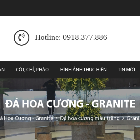
Hotline: 0918.377.886
ĂN
CỘT, CHỈ, PHÀO
HÌNH ẢNH THỰC HIỆN
TIN MỚI
ĐÁ HOA CƯƠNG - GRANITE
á Hoa Cương - Granite
Đá hoa cương màu trắng
Grani