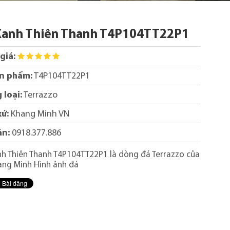
Xanh Thiên Thanh T4P104TT22P1
giá:
n phẩm:
T4P104TT22P1
 loại:
Terrazzo
xứ:
Khang Minh VN
án:
0918.377.886
h Thiên Thanh T4P104TT22P1 là dòng đá Terrazzo của
ang Minh Hình ảnh đá