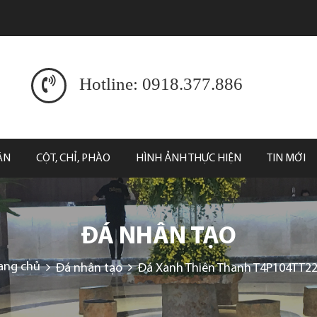
Hotline: 0918.377.886
ĂN
CỘT, CHỈ, PHÀO
HÌNH ẢNH THỰC HIỆN
TIN MỚI
ĐÁ NHÂN TẠO
ang chủ
Đá nhân tạo
Đá Xanh Thiên Thanh T4P104TT2