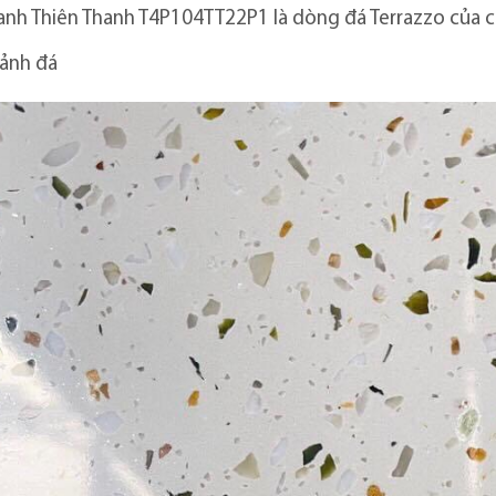
anh Thiên Thanh T4P104TT22P1 là dòng đá Terrazzo của 
 ảnh đá