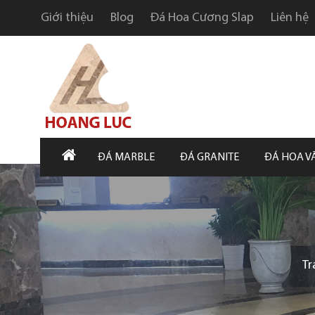
Giới thiệu
Blog
Đá Hoa Cương Slap
Liên hệ
ĐÁ MARBLE
ĐÁ GRANITE
ĐÁ HOA V
Tr