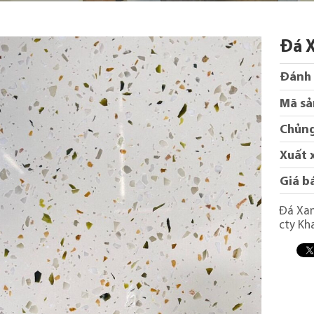
Đá 
Đánh 
Mã sả
Chủng
Xuất 
Giá b
Đá Xan
cty Kh