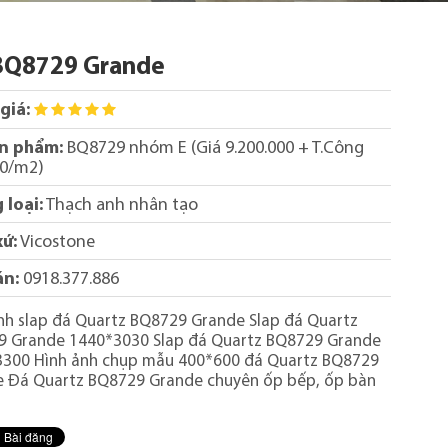
BQ8729 Grande
giá:
n phẩm:
BQ8729 nhóm E (Giá 9.200.000 + T.Công
00/m2)
 loại:
Thạch anh nhân tạo
xứ:
Vicostone
án:
0918.377.886
nh slap đá Quartz BQ8729 Grande Slap đá Quartz
9 Grande 1440*3030 Slap đá Quartz BQ8729 Grande
300 Hình ảnh chụp mẫu 400*600 đá Quartz BQ8729
 Đá Quartz BQ8729 Grande chuyên ốp bếp, ốp bàn