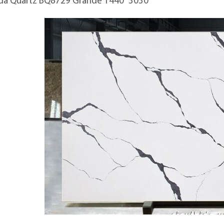
 đá Quartz BQ8729 Grande 1440*3030