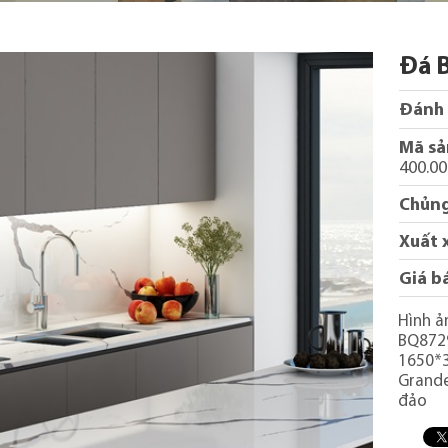
Đá 
Đánh 
Mã sả
400.0
Chủng
Xuất 
Giá b
Hình ả
BQ872
1650*3
Grande
đảo