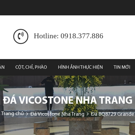
Hotline: 0918.377.886
ĂN
CỘT, CHỈ, PHÀO
HÌNH ẢNH THỰC HIỆN
TIN MỚI
ĐÁ VICOSTONE NHA TRANG
Trang chủ
Đá Vicostone Nha Trang
Đá BQ8729 Grande