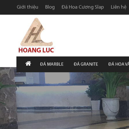
Giới thiệu
Blog
Đá Hoa Cương Slap
Liên hệ
ĐÁ MARBLE
ĐÁ GRANITE
ĐÁ HOA V