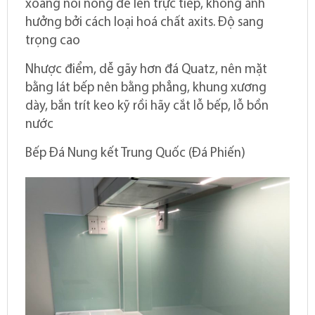
xoang nồi nóng để lên trực tiếp, không ảnh
hưởng bởi cách loại hoá chất axits. Độ sang
trọng cao
Nhược điểm, dễ gãy hơn đá Quatz, nên mặt
bằng lát bếp nên bằng phẳng, khung xương
dày, bắn trít keo kỹ rồi hãy cắt lỗ bếp, lỗ bồn
nước
Bếp Đá Nung kết Trung Quốc (Đá Phiến)