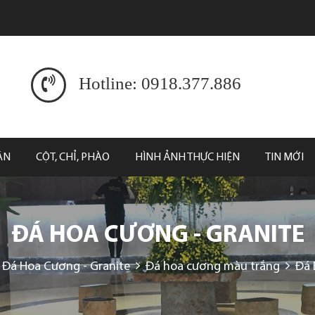
Hotline: 0918.377.886
ĂN
CỘT, CHỈ, PHÀO
HÌNH ẢNH THỰC HIỆN
TIN MỚI
ĐÁ HOA CƯƠNG - GRANITE
Đá Hoa Cương - Granite
Đá hoa cương màu trắng
Đá 