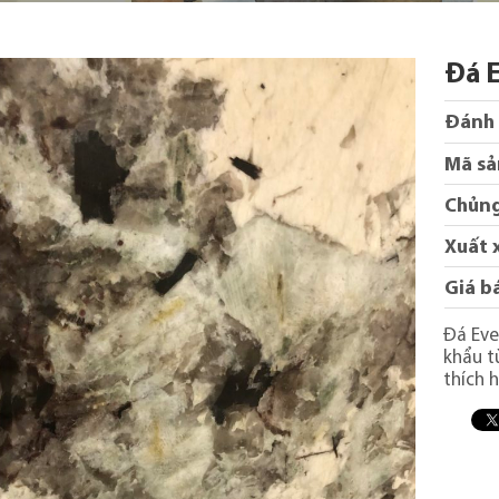
Đá E
Đánh 
Mã sả
Chủng
Xuất 
Giá b
Đá Eve
khẩu t
thích 