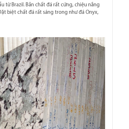
 từ Brazil. Bản chất đá rất cứng, chiệu nắng
ặt biệt chất đá rất sáng trong như đá Onyx,