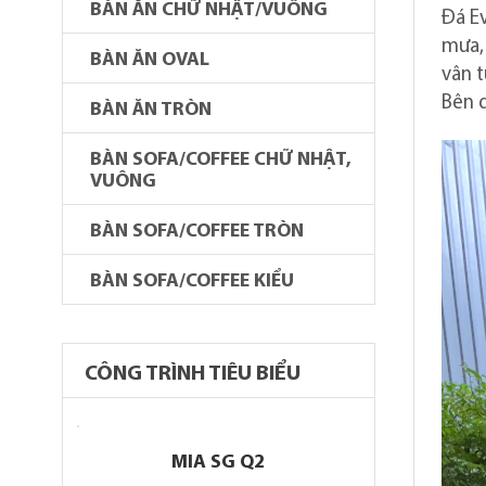
BÀN ĂN CHỮ NHẬT/VUÔNG
Đá Ev
mưa, 
BÀN ĂN OVAL
vân t
Bên d
BÀN ĂN TRÒN
BÀN SOFA/COFFEE CHỮ NHẬT,
VUÔNG
BÀN SOFA/COFFEE TRÒN
BÀN SOFA/COFFEE KIỂU
CÔNG TRÌNH TIÊU BIỂU
MIA SG Q2