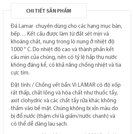
CHI TIẾT SẢN PHẨM
Đá Lamar chuyên dùng cho các hạng mục bàn,
bếp…. Kết cấu
được
làm
từ
đất
sét
mịn
và
khoáng
chất
,
nung
trong
lò
nung
ở
nhiệt
độ
1000 ° C. Do
nhiệt
độ
cao
và
thành
phần kết
cấu mịn
của
chúng
, nên
có
tỷ
lệ
hấp
thụ
nước
không
đáng
kể
,
có
khả
năng
chống
nhiệt
và
tia
cực
tím
.
Đặt tính:
/
Chống
vết
bẩn
:
Vì
LAMAR
có
độ
xốp
rất
thấp
,
chất
lỏng
và
hóa
chất
như
thuốc
tẩy
,
axit
clohydric
và
các
chất
tẩy
rửa
khác
không
thấm
vào
bề
mặt
.
Chúng
không
bị
xỉn
màu
do
bị
đổ
nước
(
thậm
chí
là
giấm
/
nước
chanh
)
và
có
thể
dễ
dàng
lau
sạch
.