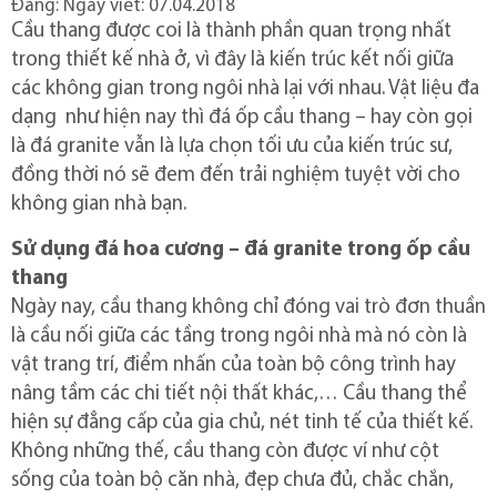
Đăng:
Ngày viết:
07.04.2018
Cầu thang được coi là thành phần quan trọng nhất
trong thiết kế nhà ở, vì đây là kiến trúc kết nối giữa
các không gian trong ngôi nhà lại với nhau. Vật liệu đa
dạng như hiện nay thì đá ốp cầu thang – hay còn gọi
là đá granite vẫn là lựa chọn tối ưu của kiến trúc sư,
đồng thời nó sẽ đem đến trải nghiệm tuyệt vời cho
không gian nhà bạn.
Sử dụng đá hoa cương – đá granite trong ốp cầu
thang
Ngày nay, cầu thang không chỉ đóng vai trò đơn thuần
là cầu nối giữa các tầng trong ngôi nhà mà nó còn là
vật trang trí, điểm nhấn của toàn bộ công trình hay
nâng tầm các chi tiết nội thất khác,… Cầu thang thể
hiện sự đẳng cấp của gia chủ, nét tinh tế của thiết kế.
Không những thế, cầu thang còn được ví như cột
sống của toàn bộ căn nhà, đẹp chưa đủ, chắc chắn,