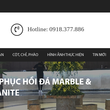
Hotline: 0918.377.886
ĂN
CỘT, CHỈ, PHÀO
HÌNH ẢNH THỰC HIỆN
TIN MỚI
PHỤC HỒI ĐÁ MARBLE &
NITE