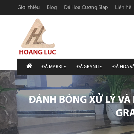
Giới thiệu
Blog
Đá Hoa Cương Slap
Liên hệ
ĐÁ MARBLE
ĐÁ GRANITE
ĐÁ HOA V
ĐÁNH BÓNG XỬ LÝ VÀ 
GRA