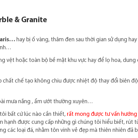
rble & Granite
laris…
hay bị ố vàng, thâm đen sau thời gian sử dụng hay
mạnh…
ng vệt hoặc toàn bộ bề mặt khu vực hay để lọ hoa, dung 
 chất chế tạo không chiu được nhiệt độ thay đổi biên độ
ngoài mưa nắng , ẩm ướt thường xuyên…
ôi bất cứ lúc nào cần thiết,
rất mong được tư vấn hướng
ân hạnh được cung cấp những gì chúng tôi hiểu biết, rút t
g các loại đá, nhằm tôn vinh vẻ đẹp mà thiên nhiên đã 