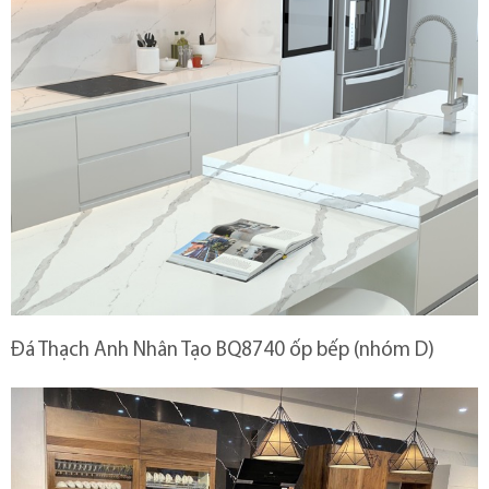
Đá Thạch Anh Nhân Tạo BQ8740 ốp bếp (nhóm D)