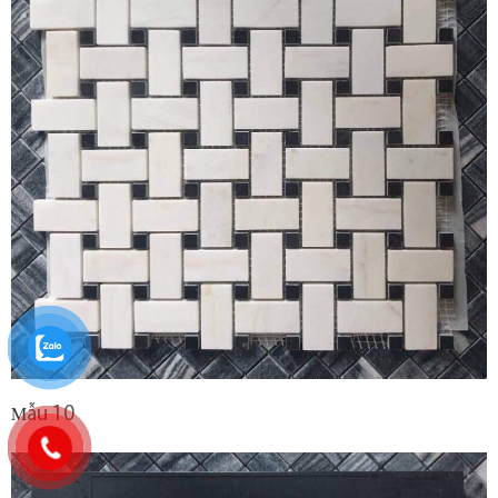
M
ẫu 10