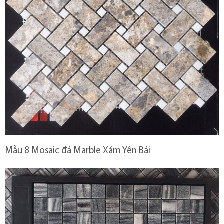
Mẫu 8 Mosaic đá Marble Xám Yên Bái