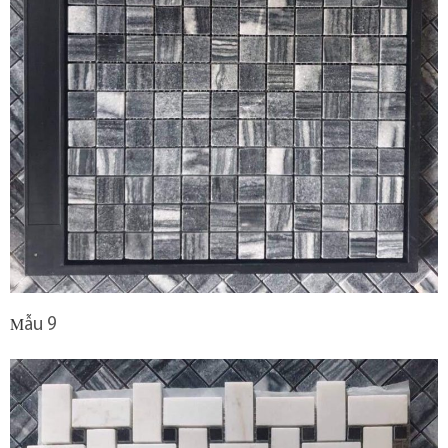
M
ẫu 9