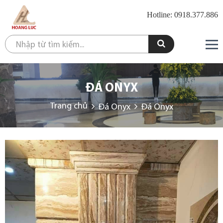
Hotline: 0918.377.886
ĐÁ ONYX
Trang chủ
Đá Onyx
Đá Onyx