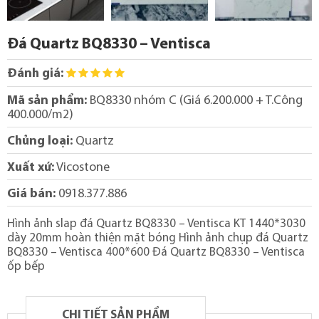
Đá Quartz BQ8330 – Ventisca
Đánh giá:
Mã sản phẩm:
BQ8330 nhóm C (Giá 6.200.000 + T.Công
400.000/m2)
Chủng loại:
Quartz
Xuất xứ:
Vicostone
Giá bán:
0918.377.886
Hình ảnh slap đá Quartz BQ8330 – Ventisca KT 1440*3030
dày 20mm hoàn thiện mặt bóng Hình ảnh chụp đá Quartz
BQ8330 – Ventisca 400*600 Đá Quartz BQ8330 – Ventisca
ốp bếp
CHI TIẾT SẢN PHẨM