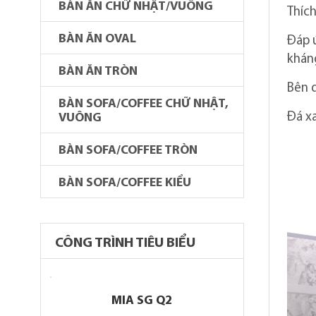
BÀN ĂN CHỮ NHẬT/VUÔNG
Thíc
BÀN ĂN OVAL
Đáp 
khán
BÀN ĂN TRÒN
Bên d
BÀN SOFA/COFFEE CHỮ NHẬT,
Đá xa
VUÔNG
BÀN SOFA/COFFEE TRÒN
BÀN SOFA/COFFEE KIỂU
CÔNG TRÌNH TIÊU BIỂU
MIA SG Q2