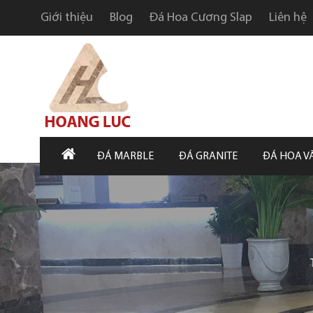
Giới thiệu
Blog
Đá Hoa Cương Slap
Liên hệ
ĐÁ MARBLE
ĐÁ GRANITE
ĐÁ HOA V