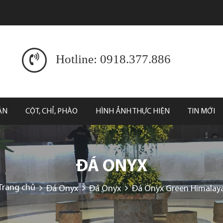
Hotline: 0918.377.886
ĂN
CỘT, CHỈ, PHÀO
HÌNH ẢNH THỰC HIỆN
TIN MỚI
ĐÁ ONYX
Trang chủ
Đá Onyx
Đá Onyx
Đá Onyx Green Himalay