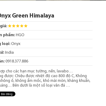
Onyx Green Himalaya
giá:
n phẩm:
HGO
 loại:
Onyx
xứ:
India
án:
0918.377.886
hợp cho các hạn mục tường, nền, lavabo…
g được: Chiệu được nhiệt độ cao 800 độ C, Không
không ố, không ẩm mốc, khó mài mòn, kháng khuẩn,
sáng… Bên dưới là một số loại vân đá …