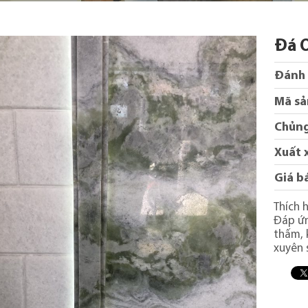
Đá 
Đánh 
Mã sả
Chủng
Xuất 
Giá b
Thích 
Đáp ứn
thấm, 
xuyên 