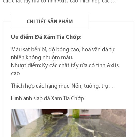
các chất tẩy rửa có tính Axits cao Thích hợp các …
CHI TIẾT SẢN PHẨM
Ưu điểm Đá Xám Tia Chớp:
Màu sắt bền bỉ, độ bóng cao, hoa văn đá tự
nhiên không nhuộm màu.
Nhượt điểm: Kỵ các chất tẩy rửa có tính Axits
cao
Thích hợp các hạng mục: Nền, tường, trụ…
Hình ảnh slap đá Xám Tia Chớp